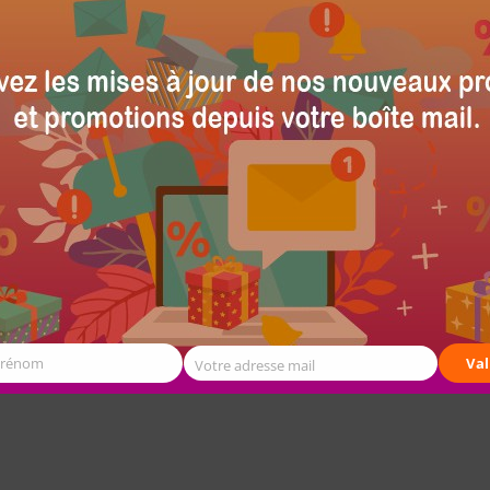
Qi Chargeur de Voiture Sans Fil
Xiaomi MI BRAIDED USB TYPE C
29.667,06
Ar
TTC
TTC
Prénom
Val
Votre adresse mail