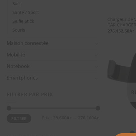
Sacs
Santé / Sport
Chargeur de V
Selfie Stick
CAR CHARGER
Souris
276.152,58
Ar
Maison connectée
Mobilité
Notebook
Smartphones
R
FILTRER PAR PRIX
Prix
Prix
Prix :
29.660Ar
—
276.160Ar
FILTRER
min
max