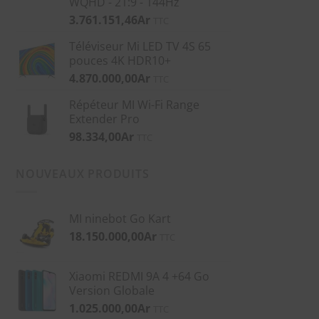
WQHD - 21:9 - 144Hz
3.761.151,46
Ar
TTC
Téléviseur Mi LED TV 4S 65
pouces 4K HDR10+
4.870.000,00
Ar
TTC
Répéteur MI Wi-Fi Range
Extender Pro
98.334,00
Ar
TTC
NOUVEAUX PRODUITS
MI ninebot Go Kart
18.150.000,00
Ar
TTC
Xiaomi REDMI 9A 4 +64 Go
Version Globale
1.025.000,00
Ar
TTC