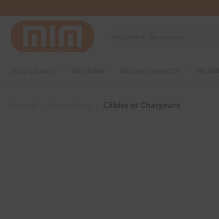
Passer
au
contenu
Recherche
pour :
Smartphones
Notebook
Maison connectée
Mobili
Accueil
/
Accessoires
/
Câbles et Chargeurs