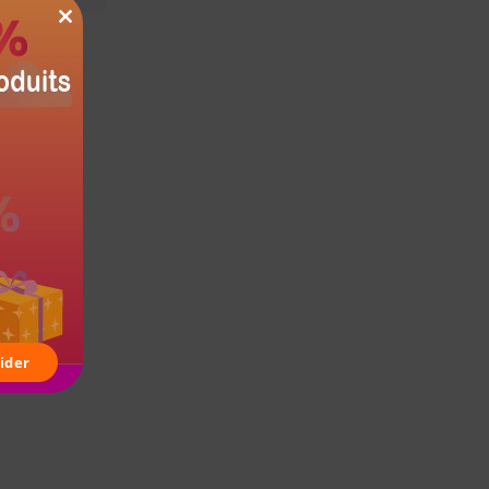
 CABLE
CLOSE
THIS
MODULE
ider