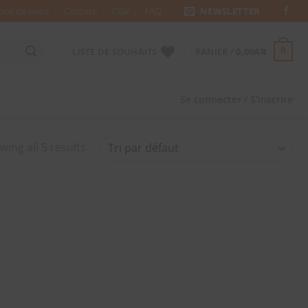
pos de nous
Contact
CGV
FAQ
NEWSLETTER
LISTE DE SOUHAITS
PANIER /
0,00
AR
0
Se connecter / S’inscrire
ing all 5 results