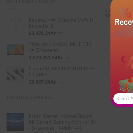
MEILLEURES VENTES
Xiaomi 70Mai 
125.963,71
Ar
Répéteur WiFi Xiaomi Mi WiFi
Repeater 2
63.478,21
Ar
TTC
Téléviseur XIAOMI Mi LED TV
4A 32 pouces
1.079.251,54
Ar
TTC
Xiaomi MI BRAIDED USB TYPE
C CABLE
29.667,06
Ar
TTC
PRODUITS PHARES
Nom et 
Ecran Gamer Incurvé Xiaomi
Mi Curved Gaming Monitor 34
- 34 pouces - 3440X1440