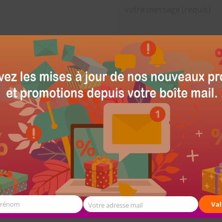
its et promotions.
Nom et Prénom
Prénom
Val
Votre adresse mail