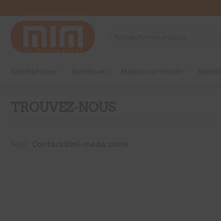
Passer
au
contenu
Recherche
pour :
Smartphones
Notebook
Maison connectée
Mobili
TROUVEZ-NOUS
Mail :
Contact@mi-mada.store