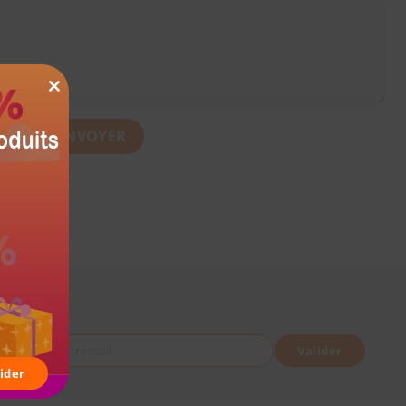
CLOSE
THIS
MODULE
Votre mail
Valider
ider