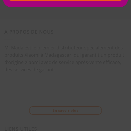
Valider
A PROPOS DE NOUS
Mi-Mada est le premier distributeur spécialement des
produits Xiaomi à Madagascar, qui garantit un produit
d’origine Xiaomi avec de service après-vente efficace,
des services de garant.
En savoir plus
LIENS UTILES