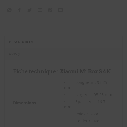
DESCRIPTION
AVIS (0)
Fiche technique :
Xiaomi Mi Box S 4K
· Longueur : 95.25
mm
· Largeur : 95,25 mm
· Epaisseur : 16.7
Dimensions
mm
· Poids : 147g
· Couleur : Noir