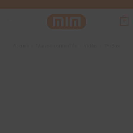
Passer
au
contenu
0
Accueil
/
Maison connectée
/
Vidéo
/
TV/Box