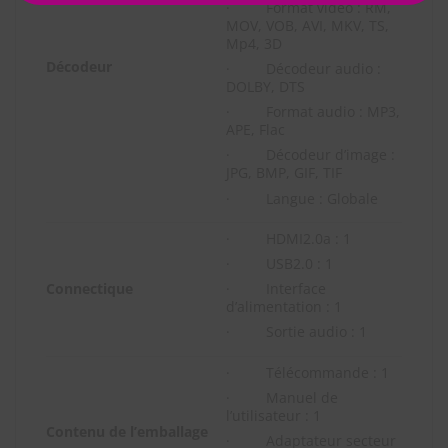
· Format vidéo : RM,
MOV, VOB, AVI, MKV, TS,
Mp4, 3D
Décodeur
· Décodeur audio :
DOLBY, DTS
· Format audio : MP3,
APE, Flac
· Décodeur d’image :
JPG, BMP, GIF, TIF
· Langue : Globale
· HDMI2.0a : 1
· USB2.0 : 1
Connectique
· Interface
d’alimentation : 1
· Sortie audio : 1
· Télécommande : 1
· Manuel de
l’utilisateur : 1
Contenu de l’emballage
· Adaptateur secteur