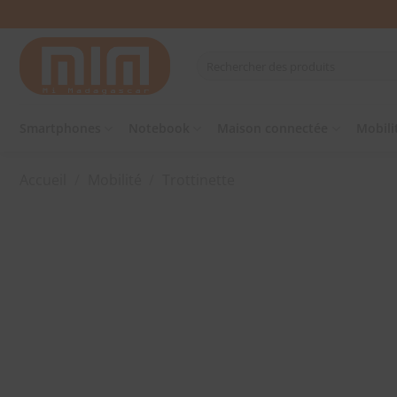
Passer
au
contenu
Recherche
pour :
Smartphones
Notebook
Maison connectée
Mobili
Accueil
/
Mobilité
/
Trottinette