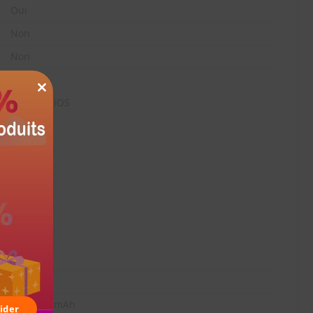
Oui
Non
Non
Oui
CLOSE
Android, iOS
100 kg
THIS
Oui
MODULE
25 km/h
300 W
Oui
9 h
12800 mAh
ider