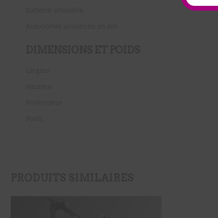
Batterie amovible
Autonomie annoncée en km
DIMENSIONS ET POIDS
Largeur
Hauteur
Profondeur
Poids
PRODUITS SIMILAIRES