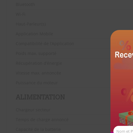
Bluetooth
Wi-Fi
Haut-Parleur(s)
Application Mobile
Compatibilité de l’Application
Poids max. supporté
Récupération d’énergie
Vitesse max. annoncée
Puissance du moteur
ALIMENTATION
Chargeur secteur
Temps de charge annoncé
Capacité de la batterie
Nom et 