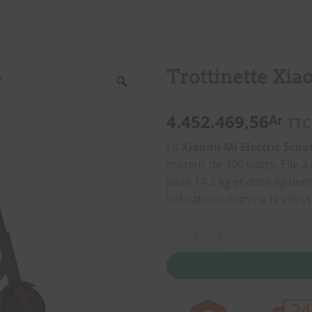
Trottinette Xia
4.452.469,56
Ar
TTC
La
Xiaomi Mi Electric Scoo
moteur de 300 watts. Elle 
pèse 14,2 kg et doté égaleme
indications comme la vitesse,
quantité de Trottinette Xiaomi