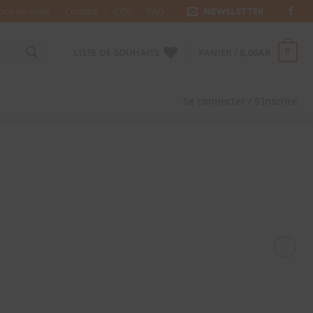
pos de nous
Contact
CGV
FAQ
NEWSLETTER
LISTE DE SOUHAITS
PANIER /
0,00
AR
0
Se connecter / S’inscrire