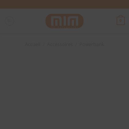
Passer
au
contenu
0
Accueil
/
Accessoires
/
Powerbank