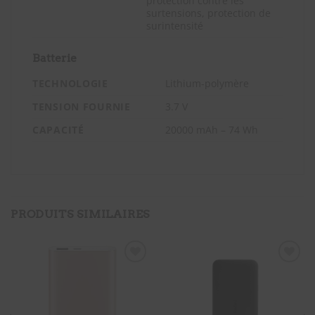
protection contre les
surtensions, protection de
surintensité
Batterie
TECHNOLOGIE
Lithium-polymère
TENSION FOURNIE
3.7 V
CAPACITÉ
20000 mAh – 74 Wh
PRODUITS SIMILAIRES
SOUHAITS
SOUHAITS