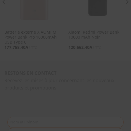
Batterie externe XIAOMI Mi
Xiaomi Redmi Power Bank
Power Bank Pro 10000mAh
10000 mAh Noir
USB Type C
177.758,40
Ar
120.662,40
Ar
TTC
TTC
RESTONS EN CONTACT
Recevez les mises à jour concernant les nouveaux
produits et promotions.
Nom et Prénom