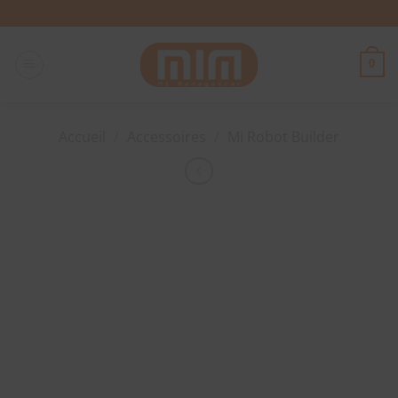
Passer
au
contenu
0
Accueil
/
Accessoires
/
Mi Robot Builder