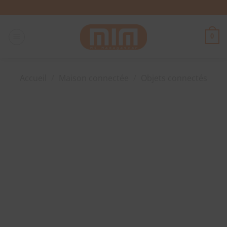
Passer
au
contenu
0
Accueil
/
Maison connectée
/
Objets connectés