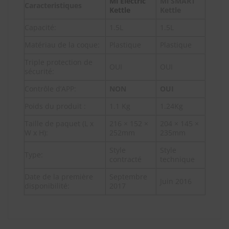
Mi Electric
Mi SMART
Caracteristiques
Kettle
Kettle
Capacité:
1.5L
1.5L
Matériau de la coque:
Plastique
Plastique
Triple protection de
OUI
OUI
sécurité:
Contrôle d’APP:
NON
OUI
Poids du produit :
1.1 Kg
1.24Kg
Taille de paquet (L x
216 × 152 ×
204 × 145 ×
W x H):
252mm
235mm
Style
Style
Type:
contracté
technique
Date de la première
Septembre
Juin 2016
disponibilité:
2017