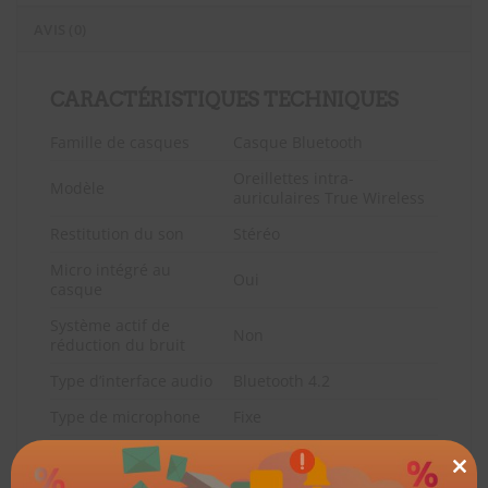
AVIS (0)
CARACTÉRISTIQUES TECHNIQUES
Famille de casques
Casque Bluetooth
Oreillettes intra-
Modèle
auriculaires True Wireless
Restitution du son
Stéréo
Micro intégré au
Oui
casque
Système actif de
Non
réduction du bruit
Type d’interface audio
Bluetooth 4.2
Type de microphone
Fixe
Poids (avec cordon et
12 g
piles)