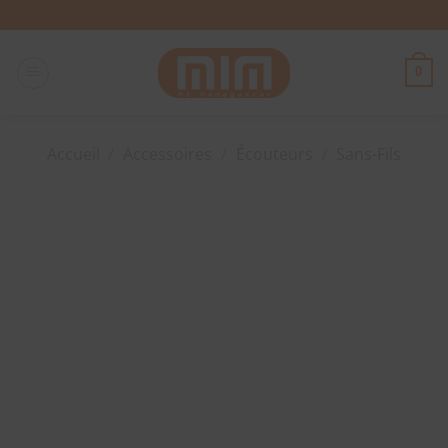
Passer
au
contenu
0
Accueil
/
Accessoires
/
Écouteurs
/
Sans-Fils