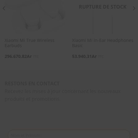
SOUHAITS
SOUHAITS
RUPTURE DE STOCK
Xiaomi Mi True Wireless
Xiaomi Mi In-Ear Headphones
Earbuds
Basic
296.670,82
Ar
53.940,31
Ar
TTC
TTC
RESTONS EN CONTACT
Recevez les mises à jour concernant les nouveaux
produits et promotions.
Nom et Prénom