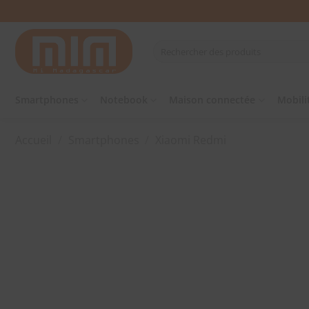
Passer
au
contenu
Recherche
pour :
Smartphones
Notebook
Maison connectée
Mobili
Accueil
/
Smartphones
/
Xiaomi Redmi