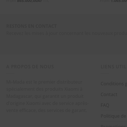
From
865.000,00
Ar
From
1.065.00
TTC
RESTONS EN CONTACT
Recevez les mises à jour concernant les nouveaux produ
A PROPOS DE NOUS
LIENS UTIL
Mi-Mada est le premier distributeur
Conditions 
spécialement des produits Xiaomi à
Contact
Madagascar, qui garantit un produit
d’origine Xiaomi avec de service après-
FAQ
vente efficace, des services de garant.
Politique de
Promotions