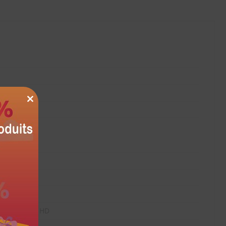
CLOSE
THIS
MODULE
DP, LE, aptX HD