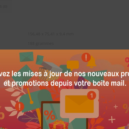
S (0)
156,48 x 75,41 x 9,4 mm
188 grammes
LCD 6,22″ Corning Gorilla Glass 5
1520 x 720 pixels
Arrière :
12 Mpx f/1,8 + 2 Mpx
Avant : 8 Mpx f/2,0
MIUI 10 basé sur Android 9 Pie
64/32 Go
Oui
Wi-Fi 802.11 b/g/n, DLNA, hotspot, Bluetooth 4.2, A2