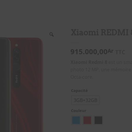
Xiaomi REDMI 8
915.000,00
Ar
TTC
Xiaomi Redmi 8
est un sma
photo 12 MP, une mémoire
Octa-core.
Capacité
3GB+32GB
Couleur