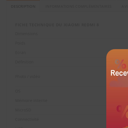
DESCRIPTION
INFORMATIONS COMPLÉMENTAIRES
AVI
FICHE TECHNIQUE DU XIAOMI REDMI 8
Dimensions
Poids
Ecran
Définition
Photo / vidéo
OS
Mémoire interne
MicroSD
Connectivité