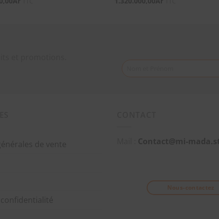
0,00
Ar
1.320.000,00
Ar
TTC
TTC
its et promotions.
Nom et Prénom
ES
CONTACT
Mail :
Contact@mi-mada.s
générales de vente
Nous-contactez
 confidentialité