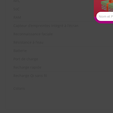
NFC
SoC
Nom et 
RAM
Capteur d’empreintes intégré à l’écran
Reconnaissance faciale
Résistance à l’eau
Batterie
Port de charge
Recharge rapide
Recharge Qi sans fil
Coloris