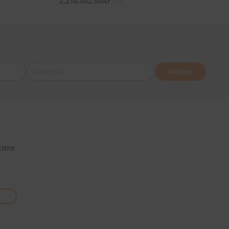
2.216.562,00
Ar
TTC
Votre mail
Valider
tore