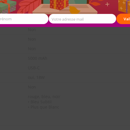
non
Snapdragon 439
Prénom
Val
Votre adresse mail
3/4 Go
Non
Non
Non
5000 mAh
USB-C
oui, 18W
Non
rouge, bleu, noir
• Bleu Subtil
• Plus que Blanc