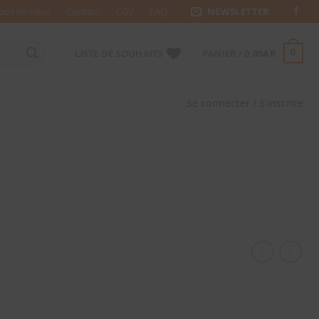
pos de nous
Contact
CGV
FAQ
NEWSLETTER
LISTE DE SOUHAITS
PANIER /
0,00
AR
0
Se connecter / S’inscrire