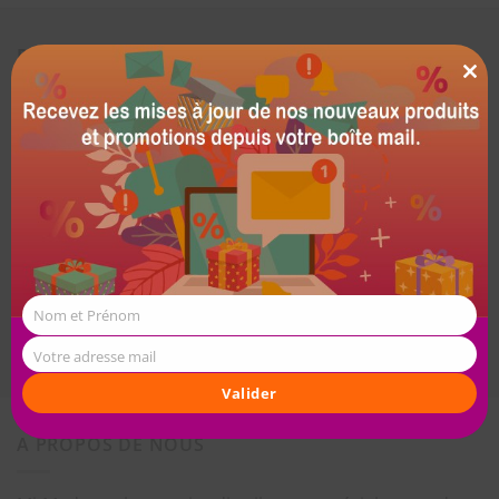
RESTONS EN CONTACT
Recevez les mises à jour concernant les nouveaux
CL
produits et promotions.
TH
MO
Nom et Prénom
Votre mail
Nom et Prénom
Valider
Votre adresse mail
Valider
A PROPOS DE NOUS