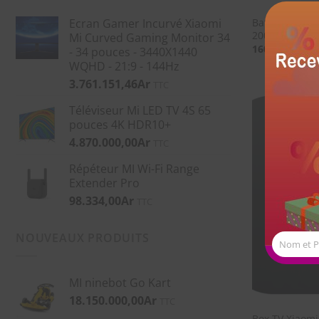
Ecran Gamer Incurvé Xiaomi
Batterie Exte
20000mAh
Mi Curved Gaming Monitor 34
160.421,99
Ar
- 34 pouces - 3440X1440
WQHD - 21:9 - 144Hz
3.761.151,46
Ar
TTC
Téléviseur Mi LED TV 4S 65
pouces 4K HDR10+
4.870.000,00
Ar
TTC
Répéteur MI Wi-Fi Range
Extender Pro
98.334,00
Ar
TTC
NOUVEAUX PRODUITS
Nom et 
MI ninebot Go Kart
18.150.000,00
Ar
TTC
Box TV Xiaomi