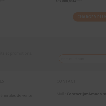
107.000,00
Ar
TTC
TTC
CHARGER PLU
its et promotions.
Nom et Prénom
ES
CONTACT
Mail :
Contact@mi-mada.s
générales de vente