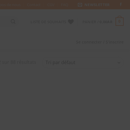
pos de nous
Contact
CGV
FAQ
NEWSLETTER
LISTE DE SOUHAITS
PANIER /
0,00
AR
0
Se connecter / S’inscrire
 sur 88 résultats