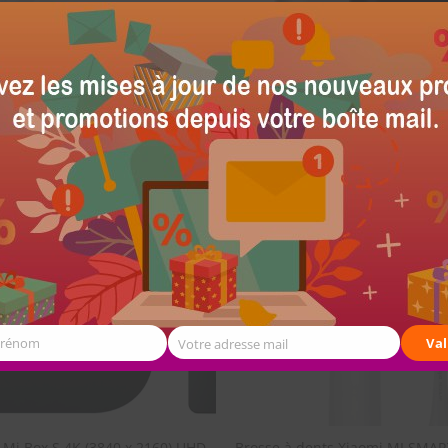
rne Xiaomi Mi Power Bank 2C
Batterie externe Xiaomi Mi Pow
10000 mAh
111.098,40
Ar
TTC
TTC
SOUHAITS
Prénom
Val
Votre adresse mail
 Mi Box S 4K (3840 x 2160) UHD
Brosse à dents Xiaomi MI SMA