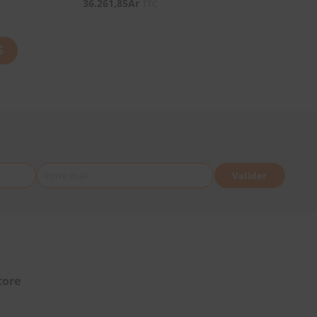
36.261,85
Ar
TTC
S
Votre mail
Valider
tore