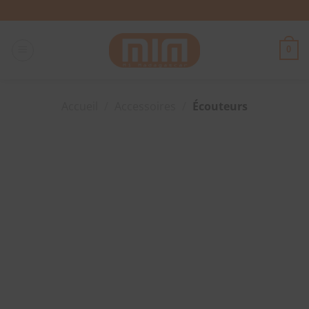
Passer
au
contenu
0
Accueil
/
Accessoires
/
Écouteurs