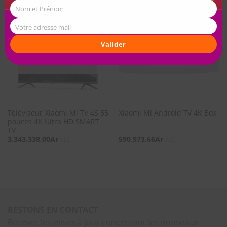
Nom et Prénom
Votre adresse mail
Valider
SOUHAITS
SOUHAITS
RUPTURE DE STOCK
RUPTURE DE STOCK
Téléviseur Xiaomi Mi TV 4S 55
Xiaomi Mi Android TV 4K Box
pouces 4K Ultra HD SMART
TV
3.343.338,00
Ar
590.973,66
Ar
TTC
TTC
RESTONS EN CONTACT
Recevez les mises à jour concernant les nouveaux