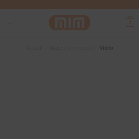
Passer
au
contenu
0
Accueil
/
Maison connectée
/
Vidéo