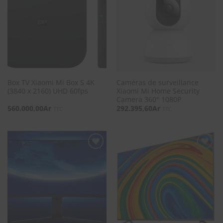
SOUHAITS
SOUHAITS
Box TV Xiaomi Mi Box S 4K
Caméras de surveillance
(3840 x 2160) UHD 60fps
Xiaomi Mi Home Security
Camera 360° 1080P
560.000,00
Ar
292.395,60
Ar
TTC
TTC
SOUHAITS
SOUHAITS