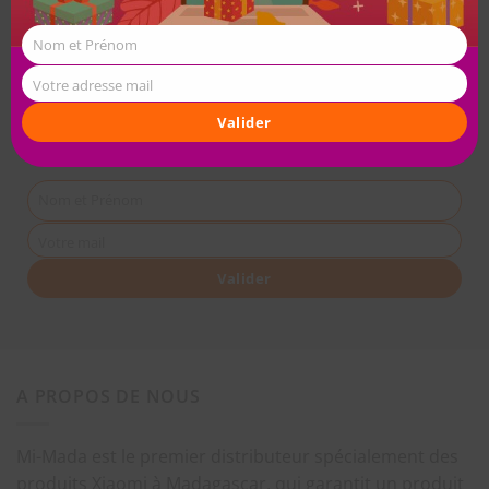
Nom et Prénom
Votre adresse mail
Valider
Nom et Prénom
Votre mail
Valider
A PROPOS DE NOUS
Mi-Mada est le premier distributeur spécialement des
produits Xiaomi à Madagascar, qui garantit un produit