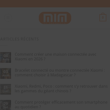
Passer
au
contenu
0
ARTICLES RÉCENTS
Comment créer une maison connectée avec
04
Xiaomi en 2026 ?
Août
Bracelet connecté ou montre connectée Xiaomi :
03
comment choisir à Madagascar ?
Août
Xiaomi, Redmi, Poco : comment s’y retrouver dans
31
les gammes du géant chinois ?
Juil
Comment protéger efficacement son smartphone
29
au quotidien ?
Juil