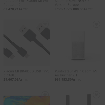
Répéteur WiFi Xiaomi Mi WiFi
Xiaomi REDMI NOTE 7
Repeater 2
Version Europe
63.478,21
Ar
From
1.065.000,00
Ar
TTC
TTC
SOUHAITS
SOUHAITS
Xiaomi MI BRAIDED USB TYPE
Purificateur d’air Xiaomi Mi
C CABLE
Air Purifier 2H
29.667,06
Ar
961.953,30
Ar
TTC
TTC