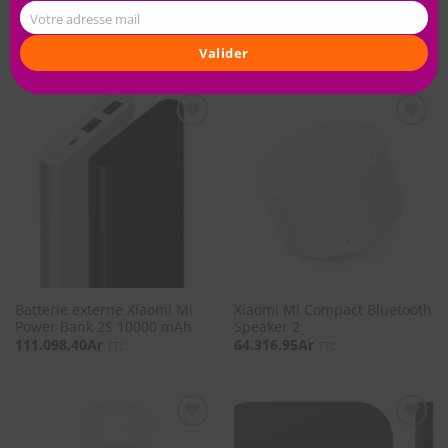
Xiaomi Redmi Power Bank
Xiaomi MI BEDSIDE LAMP 2
Votre adresse mail
10000 mAh Noir
233.999,62
Ar
120.662,40
Ar
TTC
TTC
Valider
SOUHAITS
SOUHAITS
Batterie externe Xiaomi Mi
Xiaomi Mi Compact Bluetooth
Power Bank 2S 10000 mAh
Speaker 2
111.098,40
Ar
64.316,95
Ar
TTC
TTC