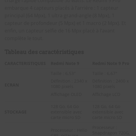
charge rapide compatible 30 watts. Le Redmi 9 Pro
embarque 4 capteurs placés à l’arrière : 1 capteur
principal (64 Mpx), 1 ultra grand-angle (8 Mpx), 1
capteur de profondeur (5 Mpx) et 1 macro (2 Mpx). Et
enfin, un capteur selfie de 16 Mpx placé à l’avant
complète le tout.
Tableau des caractéristiques
CARACTERISTIQUES
Redmi Note 9
Redmi Note 9 Pro
Taille : 6,53″
Taille : 6,67″
Définition : 2340 x
Définition : 2400 x
ECRAN
1080 pixels
1080 pixels
Affichage OLED
Affichage LCD
128 Go, 64 Go
128 Go, 64 Go
STOCKAGE
extensible avec
extensible avec
carte micro SD
carte micro SD
Processeur :
Processeur : Helio
Snapdragon 720G,
G85, octacore