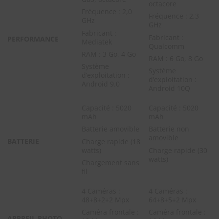
octacore
Fréquence : 2,0
Fréquence : 2,3
GHz
GHz
Fabricant :
Fabricant :
PERFORMANCE
Mediatek
Qualcomm
RAM : 3 Go, 4 Go
RAM : 6 Go, 8 Go
Système
Système
d’exploitation :
d’exploitation :
Android 9.0
Android 10Q
Capacité : 5020
Capacité : 5020
mAh
mAh
Batterie amovible
Batterie non
amovible
BATTERIE
Charge rapide (18
watts)
Charge rapide (30
watts)
Chargement sans
fil
4 Caméras :
4 Caméras :
48+8+2+2 Mpx
64+8+5+2 Mpx
Caméra frontale :
Caméra frontale :
APPREIL PHOTO