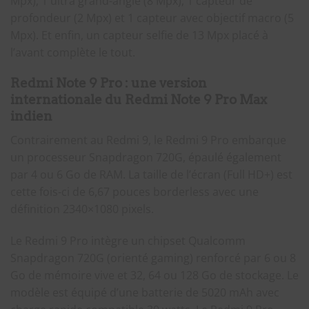
Mpx), 1 ultra grand-angle (8 Mpx), 1 capteur de
profondeur (2 Mpx) et 1 capteur avec objectif macro (5
Mpx). Et enfin, un capteur selfie de 13 Mpx placé à
l’avant complète le tout.
Redmi Note 9 Pro : une version
internationale du Redmi Note 9 Pro Max
indien
Contrairement au Redmi 9, le Redmi 9 Pro embarque
un processeur Snapdragon 720G, épaulé également
par 4 ou 6 Go de RAM. La taille de l’écran (Full HD+) est
cette fois-ci de 6,67 pouces borderless avec une
définition 2340×1080 pixels.
Le Redmi 9 Pro intègre un chipset Qualcomm
Snapdragon 720G (orienté gaming) renforcé par 6 ou 8
Go de mémoire vive et 32, 64 ou 128 Go de stockage. Le
modèle est équipé d’une batterie de 5020 mAh avec