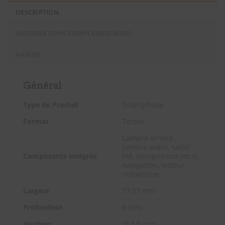
DESCRIPTION
INFORMATIONS COMPLÉMENTAIRES
AVIS (0)
Général
Type de Produit
Smartphone
Format
Tactile
Caméra arrière,
caméra avant, radio
Composants intégrés
FM, enregistreur vocal,
navigation, lecteur
numérique
Largeur
77.07 mm
Profondeur
9 mm
Hauteur
164.9 mm