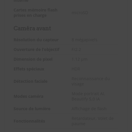
interne
Cartes mémoire flash
microSD
prises en charge
Caméra avant
Résolution du capteur
8 mégapixels
Ouverture de l’objectif
F/2.2
Dimension de pixel
1.12 µm
Effets spéciaux
HDR
Reconnaissance du
Détection faciale
visage
Mode portrait AI,
Modes caméra
Beautify 5,0 IA
Source de lumière
Affichage de flash
Retardateur, Volet de
Fonctionnalités
paume