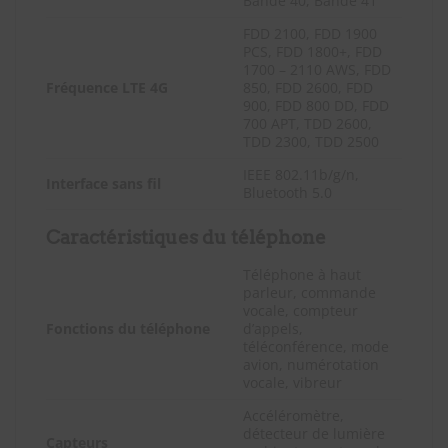
Bande 40, Bande 41
FDD 2100, FDD 1900
PCS, FDD 1800+, FDD
1700 – 2110 AWS, FDD
Fréquence LTE 4G
850, FDD 2600, FDD
900, FDD 800 DD, FDD
700 APT, TDD 2600,
TDD 2300, TDD 2500
IEEE 802.11b/g/n,
Interface sans fil
Bluetooth 5.0
Caractéristiques du téléphone
Téléphone à haut
parleur, commande
vocale, compteur
Fonctions du téléphone
d’appels,
téléconférence, mode
avion, numérotation
vocale, vibreur
Accéléromètre,
détecteur de lumière
Capteurs