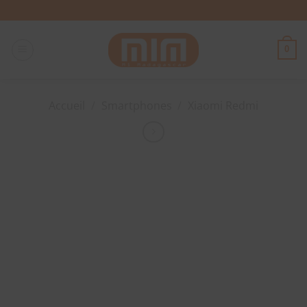
Passer
au
contenu
0
Accueil
/
Smartphones
/
Xiaomi Redmi