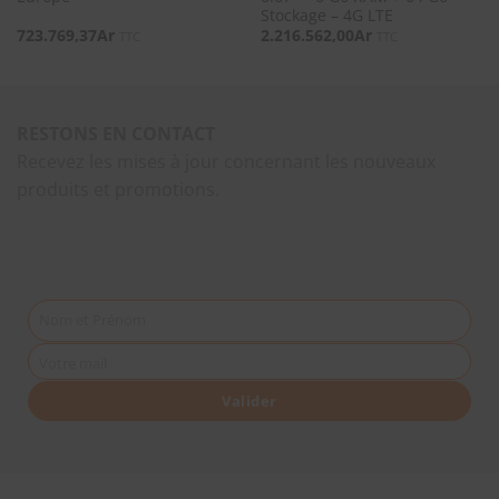
Stockage – 4G LTE
723.769,37
Ar
2.216.562,00
Ar
TTC
TTC
RESTONS EN CONTACT
Recevez les mises à jour concernant les nouveaux
produits et promotions.
Nom et Prénom
Votre mail
Valider