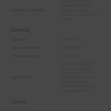
USB micro – 11 pin
Micro-USB Type B ¿
Type de connecteur
Prise pour casque
micro – mini-téléphone
3,5 mm
Batterie
Capacité
5020 mAh
Temps de parole
2280 minutes
Temps de veille
816 heures
En veille: jusqu’à 816
hrs, Lecture (audio):
jusqu’à 168 hrs ; En
Autonomie
conversation: jusqu’à
2280 hrs; Lecture
(vidéo): jusqu’à 19 hrs;
Jeux: jusqu’à 14 hrs
Divers