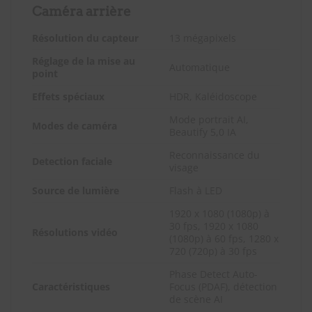
Caméra arrière
Résolution du capteur
13 mégapixels
Réglage de la mise au
Automatique
point
Effets spéciaux
HDR, Kaléidoscope
Mode portrait AI,
Modes de caméra
Beautify 5,0 IA
Reconnaissance du
Detection faciale
visage
Source de lumière
Flash à LED
1920 x 1080 (1080p) à
30 fps, 1920 x 1080
Résolutions vidéo
(1080p) à 60 fps, 1280 x
720 (720p) à 30 fps
Phase Detect Auto-
Caractéristiques
Focus (PDAF), détection
de scène AI