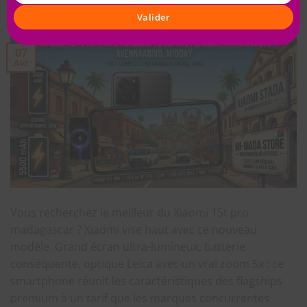
PUBLIÉ LE
7 AVRIL 2026
PAR
MI MADAGASCAR
Valider
07
Avr
Vous recherchez le meilleur du Xiaomi 15t pro
madagascar ? Xiaomi vise haut avec ce nouveau
modèle. Grand écran ultra-lumineux, batterie
conséquente, optique Leica avec un vrai zoom 5x : ce
smartphone réunit les caractéristiques des flagships
premium à un tarif que les marques concurrentes