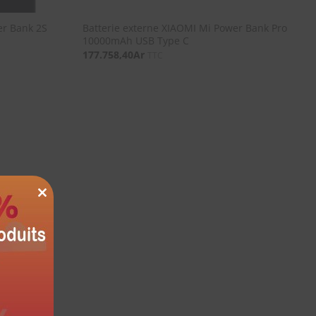
er Bank 2S
Batterie externe XIAOMI Mi Power Bank Pro
10000mAh USB Type C
177.758,40
Ar
TTC
CLOSE
THIS
MODULE