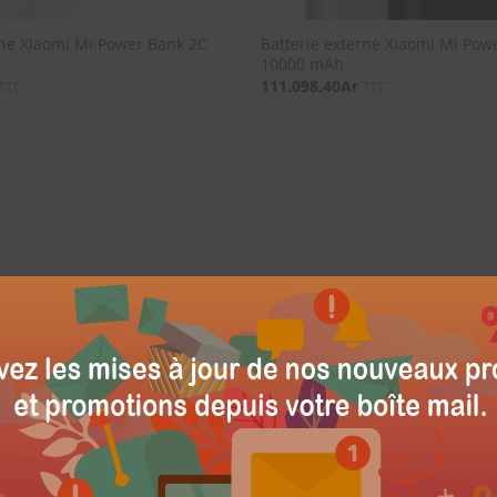
rne Xiaomi Mi Power Bank 2C
Batterie externe Xiaomi Mi Pow
10000 mAh
111.098,40
Ar
TTC
TTC