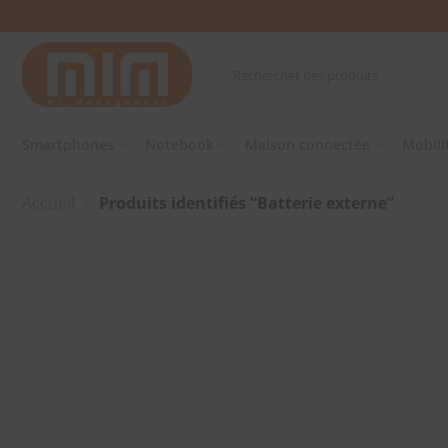
Passer
au
contenu
Recherche
pour :
Smartphones
Notebook
Maison connectée
Mobili
Accueil
/
Produits identifiés “Batterie externe”