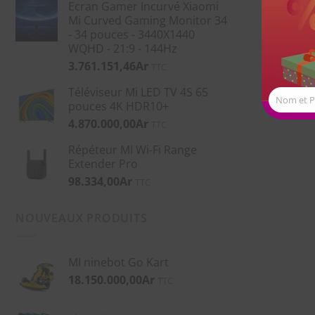
Ecran Gamer Incurvé Xiaomi
Mi Curved Gaming Monitor 34
- 34 pouces - 3440X1440
WQHD - 21:9 - 144Hz
3.761.151,46
Ar
TTC
Téléviseur Mi LED TV 4S 65
Nom et 
pouces 4K HDR10+
4.870.000,00
Ar
TTC
Répéteur MI Wi-Fi Range
Extender Pro
98.334,00
Ar
TTC
NOUVEAUX PRODUITS
MI ninebot Go Kart
18.150.000,00
Ar
TTC