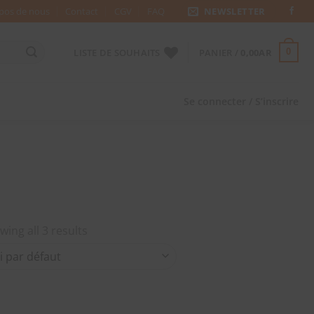
pos de nous
Contact
CGV
FAQ
NEWSLETTER
LISTE DE SOUHAITS
PANIER /
0,00
AR
0
Se connecter / S’inscrire
wing all 3 results