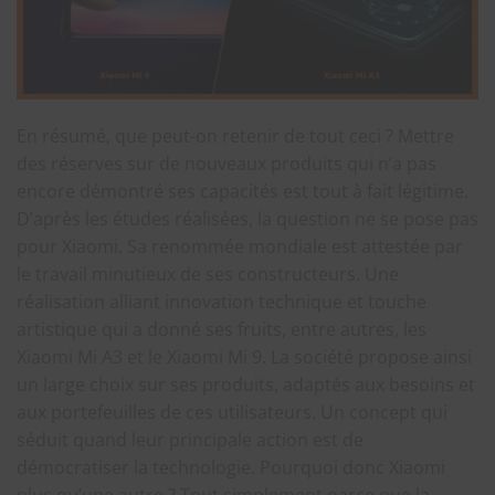
En résumé, que peut-on retenir de tout ceci ? Mettre
des réserves sur de nouveaux produits qui n’a pas
encore démontré ses capacités est tout à fait légitime.
D’après les études réalisées, la question ne se pose pas
pour Xiaomi. Sa renommée mondiale est attestée par
le travail minutieux de ses constructeurs. Une
réalisation alliant innovation technique et touche
artistique qui a donné ses fruits, entre autres, les
Xiaomi Mi A3 et le Xiaomi Mi 9. La société propose ainsi
un large choix sur ses produits, adaptés aux besoins et
aux portefeuilles de ces utilisateurs. Un concept qui
séduit quand leur principale action est de
démocratiser la technologie. Pourquoi donc Xiaomi