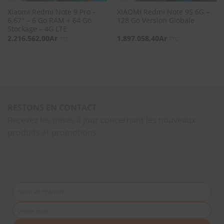
Xiaomi Redmi Note 9 Pro –
XIAOMI Redmi Note 9S 6G +
6.67″ – 6 Go RAM + 64 Go
128 Go Version Globale
Stockage – 4G LTE
2.216.562,00
Ar
1.897.058,40
Ar
TTC
TTC
RESTONS EN CONTACT
Recevez les mises à jour concernant les nouveaux
produits et promotions.
Nom et Prénom
Votre mail