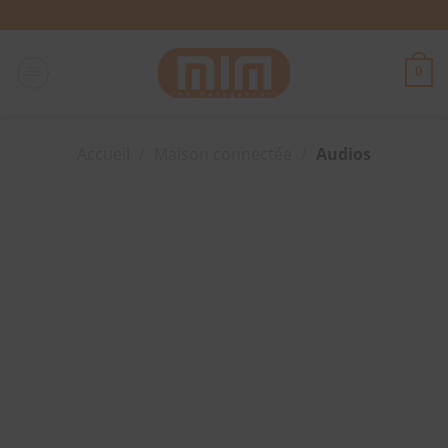
Passer
au
contenu
0
Accueil
/
Maison connectée
/
Audios