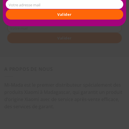
Votre adresse mail
Valider
Nom et Prénom
Votre mail
Valider
A PROPOS DE NOUS
Mi-Mada est le premier distributeur spécialement des
produits Xiaomi à Madagascar, qui garantit un produit
d’origine Xiaomi avec de service après-vente efficace,
des services de garant.