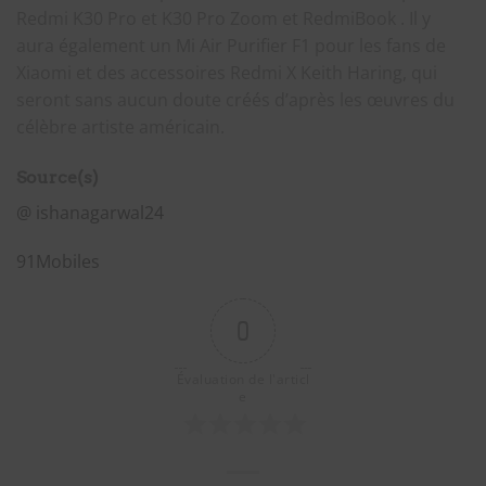
Redmi K30 Pro et K30 Pro Zoom et RedmiBook . Il y
aura également un Mi Air Purifier F1 pour les fans de
Xiaomi et des accessoires Redmi X Keith Haring, qui
seront sans aucun doute créés d’après les œuvres du
célèbre artiste américain.
Source(s)
@ ishanagarwal24
91Mobiles
0
Évaluation de l'articl
e