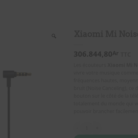
Xiaomi Mi Nois
306.844,80
Ar
TTC
Les écouteurs
Xiaomi Mi N
vivre votre musique comme 
fréquences hautes, moyenn
bruit (Noise Canceling), ce 
bouton sur le côté de la t
totalement du monde qui vo
pouvoir brancher facilemen
quantité de Xiaomi Mi Noise C