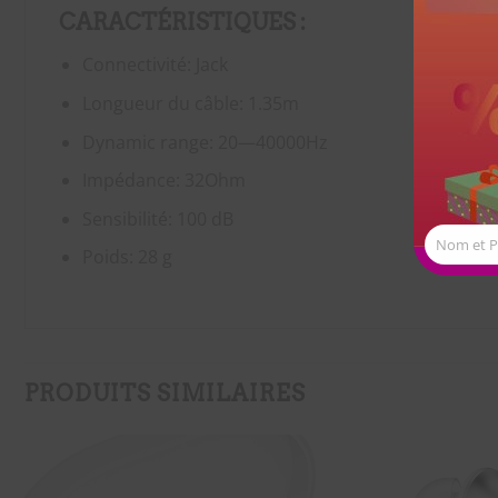
CARACTÉRISTIQUES :
Connectivité: Jack
Longueur du câble: 1.35m
Dynamic range: 20—40000Hz
Impédance: 32Ohm
Sensibilité: 100 dB
Nom et 
Poids: 28 g
PRODUITS SIMILAIRES