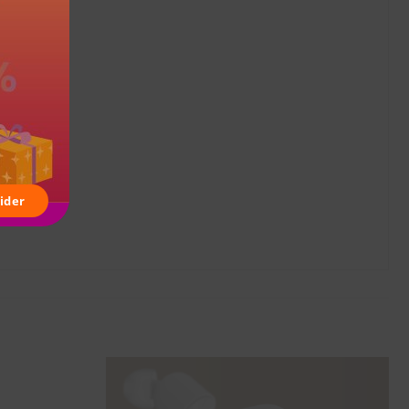
MODULE
ider