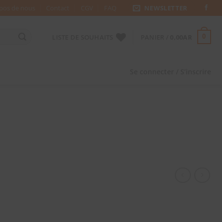
pos de nous
Contact
CGV
FAQ
NEWSLETTER
LISTE DE SOUHAITS
PANIER /
0,00
AR
0
Se connecter / S’inscrire