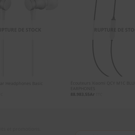
SOUHAITS
UPTURE DE STOCK
RUPTURE DE STO
Écouteurs Xiaomi QCY M1C BL
Ear Headphones Basic
EARPHONES
88.983,55
Ar
TC
TTC
its et promotions.