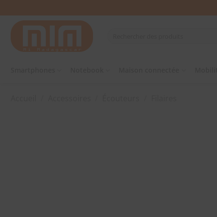
Passer
au
contenu
Recherche
pour :
Smartphones
Notebook
Maison connectée
Mobili
Accueil
/
Accessoires
/
Écouteurs
/
Filaires