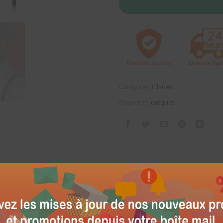
Catégorie :
Filaires
Étiquette :
casques