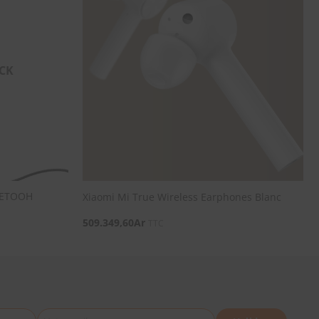
SOUHAITS
SOUHAITS
CK
UETOOH
Xiaomi Mi True Wireless Earphones Blanc
509.349,60
Ar
TTC