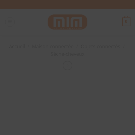
Passer
au
contenu
0
Accueil
/
Maison connectée
/
Objets connectés
/
Sèche-cheveux