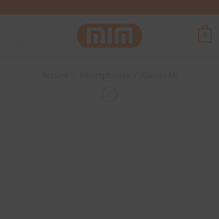
Passer
au
contenu
0
Accueil
/
Smartphones
/
Xiaomi Mi