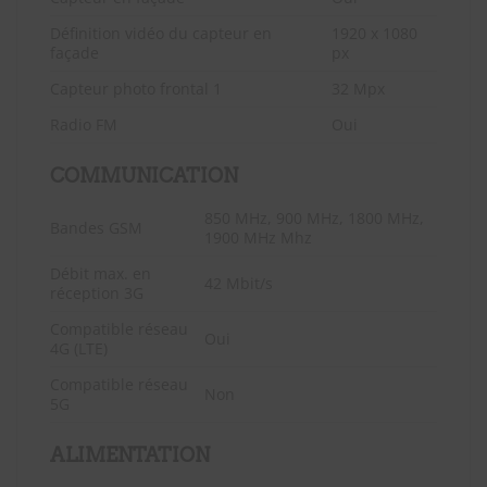
Définition vidéo du capteur en
1920 x 1080
façade
px
Capteur photo frontal 1
32 Mpx
Radio FM
Oui
COMMUNICATION
850 MHz, 900 MHz, 1800 MHz,
Bandes GSM
1900 MHz Mhz
Débit max. en
42 Mbit/s
réception 3G
Compatible réseau
Oui
4G (LTE)
Compatible réseau
Non
5G
ALIMENTATION