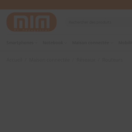
Passer
au
contenu
Recherche
pour :
Smartphones
Notebook
Maison connectée
Mobili
Accueil
/
Maison connectée
/
Réseaux
/
Routeurs