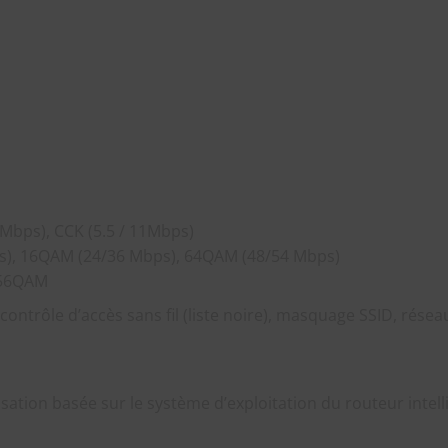
Mbps), CCK (5.5 / 11Mbps)
ps), 16QAM (24/36 Mbps), 64QAM (48/54 Mbps)
256QAM
ontrôle d’accès sans fil (liste noire), masquage SSID, réseau
sation basée sur le système d’exploitation du routeur int