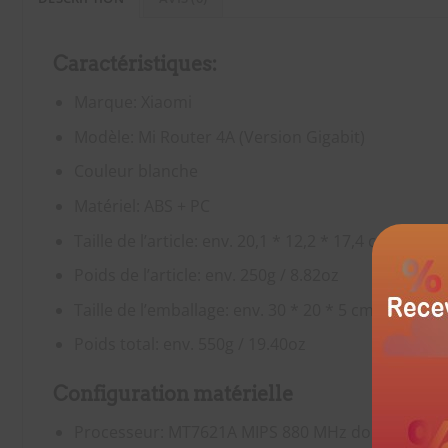
Caractéristiques:
Marque: Xiaomi
Modèle: Mi Router 4A (Version Gigabit)
Couleur blanche
Matériel: ABS + PC
Taille de l’article: env. 20,1 * 12,2 * 17,4 cm / 7,91
Poids de l’article: env. 250g / 8.82oz
Taille de l’emballage: env. 30 * 20 * 5 cm / 11.81* 
Poids total: env. 550g / 19.40oz
Configuration matérielle
Processeur: MT7621A MIPS 880 MHz double cœur