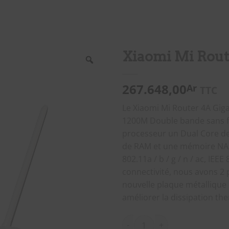
Xiaomi Mi Route
267.648,00
Ar
TTC
Le Xiaomi Mi Router 4A Giga
1200M Double bande sans fil,
processeur un Dual Core d
de RAM et une mémoire NAND
802.11a / b / g / n / ac, IEE
connectivité, nous avons 2 
nouvelle plaque métallique 
améliorer la dissipation th
quantité de Xiaomi Mi Router 