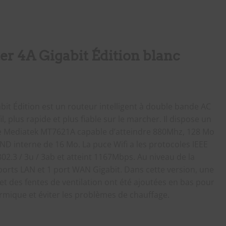
r 4A Gigabit Édition blanc
bit Édition est un routeur intelligent à double bande AC
 plus rapide et plus fiable sur le marcher. Il dispose un
e Mediatek MT7621A capable d’atteindre 880Mhz, 128 Mo
 interne de 16 Mo. La puce Wifi a les protocoles IEEE
E 802.3 / 3u / 3ab et atteint 1167Mbps. Au niveau de la
ports LAN et 1 port WAN Gigabit. Dans cette version, une
et des fentes de ventilation ont été ajoutées en bas pour
ermique et éviter les problèmes de chauffage.
4A Gigabit Édition blanc