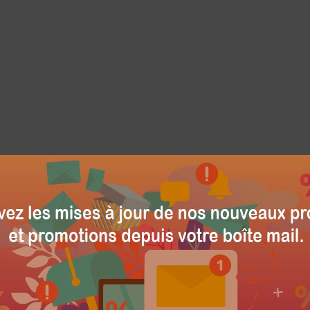
 * 4,80 * 6,85 pouces
7.87 * 1.97in