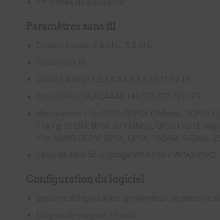
1 * entrée de puissance
Paramètres sans fil
Double bande: 2,4 GHz, 5,0 GHz
Canal sans fil:
Canal 2,4 GHz: 1,2,3,4,5,6,7,8,9,10,11,12,13
Canal 5GHz: 36,40,44,48,149,153,157,161,165
Modulation: 11b: DSSS: DBPSK (1Mbps), DQPSK (2
11a / g: OFDM: BPSK (6/9 Mbps), QPSK (12/18 Mb
11n: MIMO-OFDM: BPSK, QPSK, 16QAM, 64QAM, 
Sécurité sans fil: cryptage WPA-PSK / WPA2-PSK2, c
Configuration du logiciel
Système d’exploitation: profondeur de personnali
Langue de support: chinois