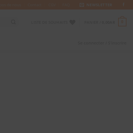
pos de nous
Contact
CGV
FAQ
NEWSLETTER
LISTE DE SOUHAITS
PANIER /
0,00
AR
0
Se connecter / S’inscrire