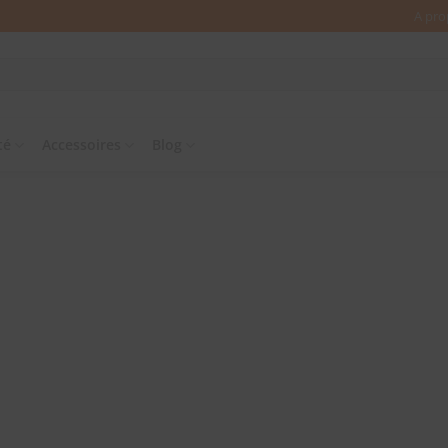
A pro
té
Accessoires
Blog