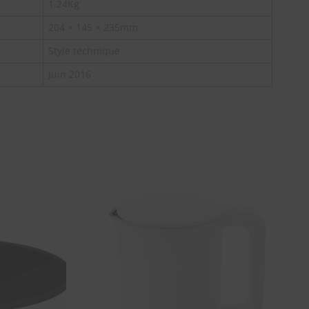
1.24Kg
204 × 145 × 235mm
Style technique
Juin 2016
SOUHAITS
SOUHAITS