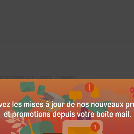
la température jusqu’à 12 heures
iller les températures
ur monocoque
aximale de la température