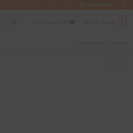
pos de nous
Contact
CGV
FAQ
NEWSLETTER
LISTE DE SOUHAITS
PANIER /
0,00
AR
0
Se connecter / S’inscrire