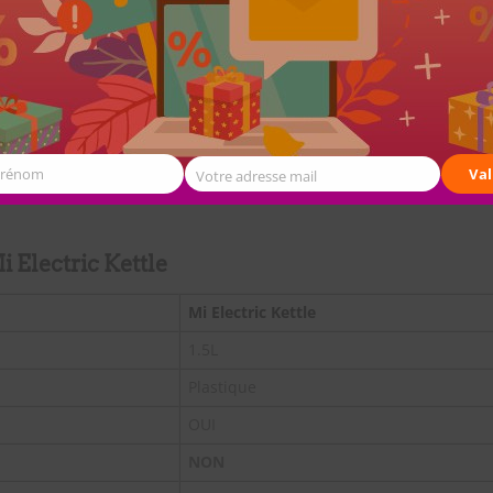
Prénom
Val
Votre adresse mail
i Electric Kettle
Mi Electric Kettle
1.5L
Plastique
OUI
NON