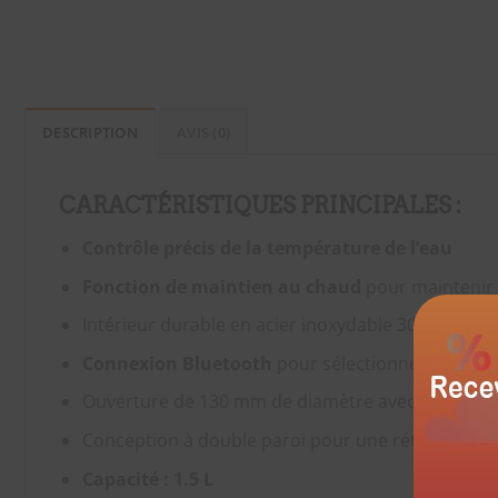
DESCRIPTION
AVIS (0)
CARACTÉRISTIQUES PRINCIPALES :
Contrôle précis de la température de l’eau
Fonction de maintien au chaud
pour maintenir 
Intérieur durable en acier inoxydable 304
Connexion Bluetooth
pour sélectionner et surve
Ouverture de 130 mm de diamètre avec intérie
Conception à double paroi pour une rétention m
Capacité : 1.5 L