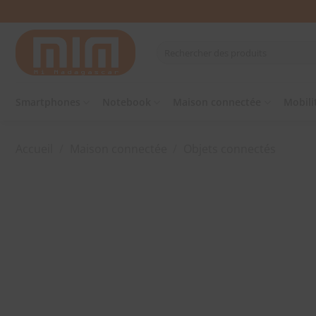
Passer
au
contenu
Recherche
pour :
Smartphones
Notebook
Maison connectée
Mobili
Accueil
/
Maison connectée
/
Objets connectés