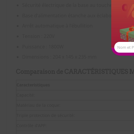
Sécurité électrique de la base au toucher
Base d’alimentation étanche aux éclaboussures
Arrêt automatique à l’ébullition
Tension : 220V
Puissance : 1800W
Nom et 
Dimensions : 204 x 145 x 235 mm
Comparaison de CARACTÉRISTIQUES
M
Caracteristiques
Capacité:
Matériau de la coque:
Triple protection de sécurité:
Contrôle d’APP: