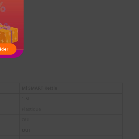
ider
Mi SMART Kettle
1.5L
Plastique
OUI
OUI