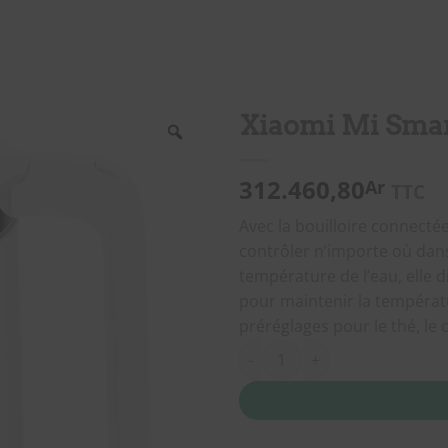
Xiaomi Mi Smart
312.460,80
Ar
TTC
Avec la bouilloire connecté
contrôler n’importe où dans
température de l’eau, elle
pour maintenir la températ
préréglages pour le thé, le c
quantité de Xiaomi Mi Smart Ke