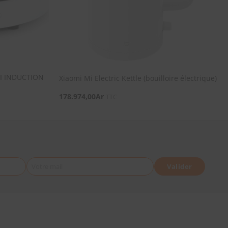
 MI INDUCTION
Xiaomi Mi Electric Kettle (bouilloire électrique)
178.974,00
Ar
TTC
Votre mail
Valider