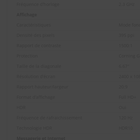
Fréquence d’horloge
2.3 GHz
Affichage
Caractéristiques
Mode foncé
Densité des pixels
395 ppi
Rapport de contraste
1500:1
Protection
Corning Go
Taille de la diagonale
6.67″
Résolution d’écran
2400 x 108
Rapport hauteur/largeur
20:9
Format d’affichage
Full HD+
HDR
Oui
Fréquence de rafraichissement
120 Hz
Technologie HDR
HDR10
Messagerie et Internet