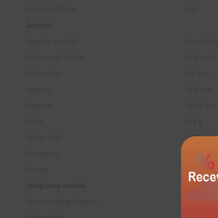
Ecouteur filaire
Oui
Général
Type de produit
Smartpho
Couleur du boitier
Gris ombr
Profondeur
9.4 mm
Largeur
76.8 mm
Hauteur
165.3 mm
Poids
215 g
Valeur DAS
0,558 W/kg
Protection
Anti-écla
Format
Tactile
Téléphone mobile
Système d’exploitation
Android 1
Technologie
WCDMA (U