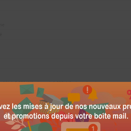
ne
é
 (tête), 0,986 W/kg (corps), 1,997 W/kg (membres)
boussement
0
MTS) / GSM