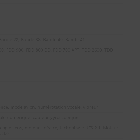
 Bande 28, Bande 38, Bande 40, Bande 41
00, FDD 900, FDD 800 DD, FDD 700 APT, TDD 2600, TDD
nce, mode avion, numérotation vocale, vibreur
sole numérique, capteur gyroscopique
ogle Lens, moteur linéaire, technologie UFS 2,1, Moteur
 3.0