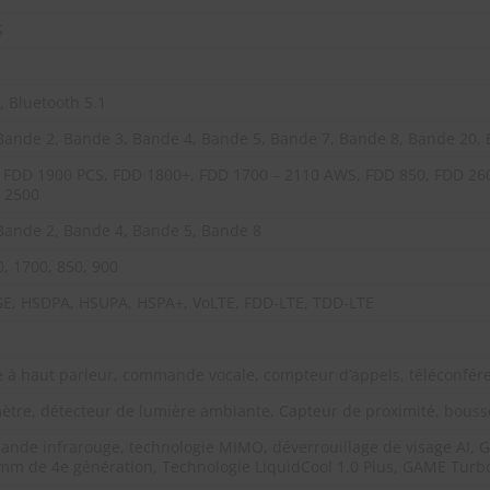
S
, Bluetooth 5.1
Bande 2, Bande 3, Bande 4, Bande 5, Bande 7, Bande 8, Bande 20,
 FDD 1900 PCS, FDD 1800+, FDD 1700 – 2110 AWS, FDD 850, FDD 26
 2500
Bande 2, Bande 4, Bande 5, Bande 8
, 1700, 850, 900
E, HSDPA, HSUPA, HSPA+, VoLTE, FDD-LTE, TDD-LTE
 à haut parleur, commande vocale, compteur d’appels, téléconfére
ètre, détecteur de lumière ambiante, Capteur de proximité, bous
nde infrarouge, technologie MIMO, déverrouillage de visage AI, Go
mm de 4e génération, Technologie LiquidCool 1.0 Plus, GAME Turbo