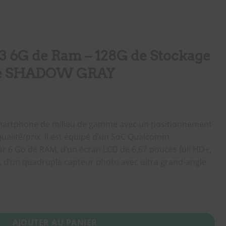
 6G de Ram – 128G de Stockage
ale SHADOW GRAY
smartphone de milieu de gamme avec un positionnement
ualité/prix. Il est équipé d’un SoC Qualcomm
 6 Go de RAM, d’un écran LCD de 6,67 pouces full HD+,
, d’un quadruple capteur photo avec ultra grand-angle
6G de Ram - 128G de Stockage Version Globale SHADOW GRAY
AJOUTER AU PANIER