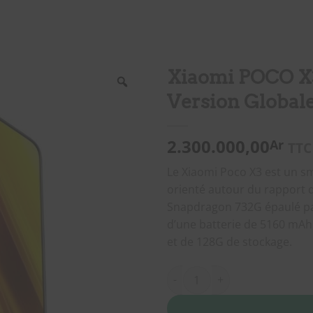
Xiaomi POCO X3
Version Glob
2.300.000,00
Ar
TTC
Le Xiaomi Poco X3 est un 
orienté autour du rapport q
Snapdragon 732G épaulé par
d’une batterie de 5160 mAh
et de 128G de stockage.
quantité de Xiaomi POCO X3 