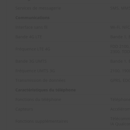
Services de messagerie
SMS, MM
Communications
Interface sans fil
Wi-Fi, NFC
Bande 4G LTE
Bande 1, 
FDD 2100,
Fréquence LTE 4G
2300, TDD
Bande 3G UMTS
Bande 1, 
Fréquence UMTS 3G
2100, 1900
Transmission de données
GPRS, EDG
Caractéristiques du téléphone
Fonctions du téléphone
Téléphone
Capteurs
Accélérom
Télécomma
Fonctions supplémentaires
IA Qualco