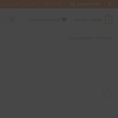
pos de nous
Contact
CGV
FAQ
NEWSLETTER
LISTE DE SOUHAITS
PANIER /
0,00
AR
0
Se connecter / S’inscrire