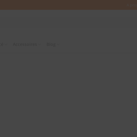
A pro
té
Accessoires
Blog