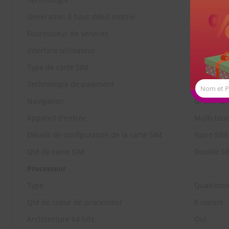
Génération à haut débit mobile
4G
Fournisseur de services
Non spéci
Interface utilisateur
POCO Laun
Type de carte SIM
Nano SIM
Technologie de paiement
Google Pa
Nom et 
Navigation
GPS, A-GP
Appareil d’entrée
Multi-tou
Détails de configuration de la carte SIM
Nano SIM
Qté de carte SIM
Double S
Processeur
Type
Qualcomm
Qté de coeur de processeur
8 coeurs
Architecture 64 bits
Oui