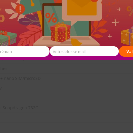
fié
cher 2.0 (MIUI12)
y
Prénom
Val
Votre adresse mail
S, GLONASS, BeiDou
ches
 + nano SIM/microSD
IM
 Snapdragon 732G