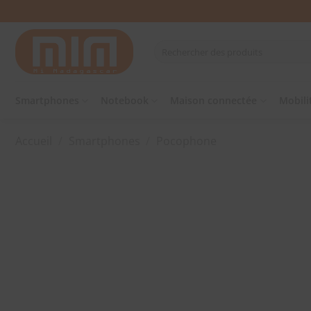
Passer
au
contenu
Recherche
pour :
Smartphones
Notebook
Maison connectée
Mobili
Accueil
/
Smartphones
/
Pocophone