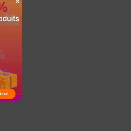
CLOSE
THIS
MODULE
ider