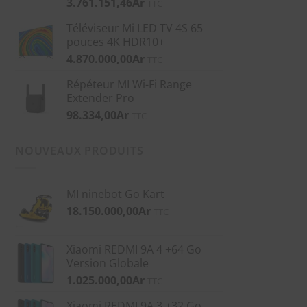
3.761.151,46
Ar
TTC
Téléviseur Mi LED TV 4S 65
pouces 4K HDR10+
4.870.000,00
Ar
TTC
Répéteur MI Wi-Fi Range
Extender Pro
98.334,00
Ar
TTC
NOUVEAUX PRODUITS
MI ninebot Go Kart
18.150.000,00
Ar
TTC
Xiaomi REDMI 9A 4 +64 Go
Version Globale
1.025.000,00
Ar
TTC
Xiaomi REDMI 9A 3 +32 Go