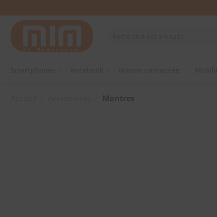
Passer
au
contenu
Recherche
pour :
Smartphones
Notebook
Maison connectée
Mobili
Accueil
/
Accessoires
/
Montres