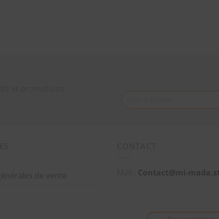
its et promotions.
Nom et Prénom
ES
CONTACT
Mail :
Contact@mi-mada.s
générales de vente
Nous-contactez