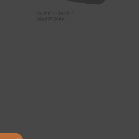
Xiaomi MI BAND 4
264.097,20
Ar
TTC