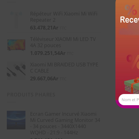
Répéteur WiFi Xiaomi Mi WiFi
Repeater 2
63.478,21
Ar
TTC
Téléviseur XIAOMI Mi LED TV
4A 32 pouces
1.079.251,54
Ar
TTC
Xiaomi MI BRAIDED USB TYPE
C CABLE
29.667,06
Ar
TTC
PRODUITS PHARES
Nom et 
Ecran Gamer Incurvé Xiaomi
Mi Curved Gaming Monitor 34
- 34 pouces - 3440X1440
WQHD - 21:9 - 144Hz