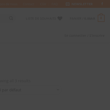
pos de nous
Contact
CGV
FAQ
NEWSLETTER
LISTE DE SOUHAITS
PANIER /
0,00
AR
0
Se connecter / S’inscrire
wing all 3 results