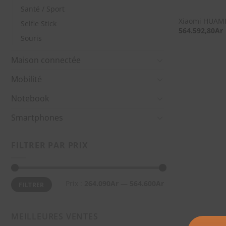
Santé / Sport
Xiaomi HUAMI
Selfie Stick
564.592,80
Ar
Souris
Maison connectée
Mobilité
Notebook
Smartphones
FILTRER PAR PRIX
Prix
Prix
Prix :
264.090Ar
—
564.600Ar
FILTRER
min
max
MEILLEURES VENTES