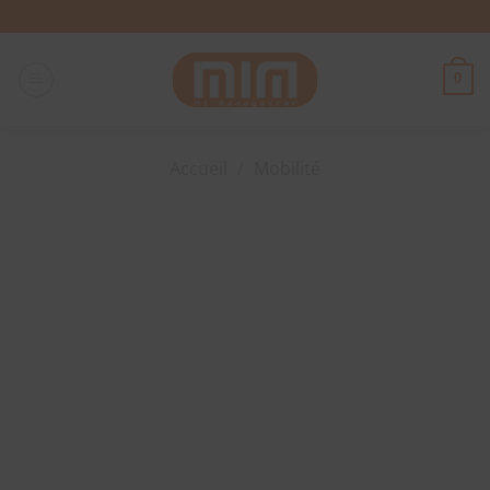
Passer
au
contenu
0
Accueil
/
Mobilité