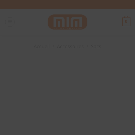
Passer
au
contenu
0
Accueil
/
Accessoires
/
Sacs