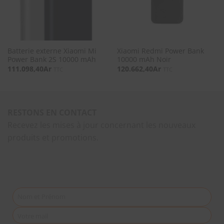
Batterie externe Xiaomi Mi
Xiaomi Redmi Power Bank
Power Bank 2S 10000 mAh
10000 mAh Noir
111.098,40
Ar
120.662,40
Ar
TTC
TTC
RESTONS EN CONTACT
Recevez les mises à jour concernant les nouveaux
produits et promotions.
Nom et Prénom
Votre mail