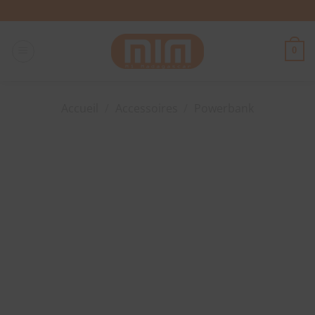
Passer
au
contenu
0
Accueil
/
Accessoires
/
Powerbank