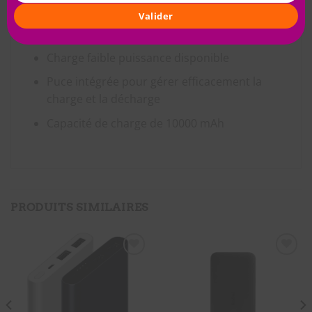
appareils)
Valider
12.58 mm d’épaisseur
Charge faible puissance disponible
Puce intégrée pour gérer efficacement la
charge et la décharge
Capacité de charge de 10000 mAh
PRODUITS SIMILAIRES
SOUHAITS
SOUHAITS